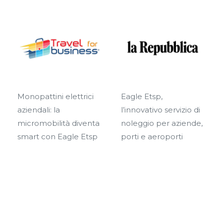
ettrici
Eagle Etsp,
Eagle Etsp,
l’innovativo servizio di
monopattini elettr
 diventa
noleggio per aziende,
noleggio nei porti
le Etsp
porti e aeroporti
turistici italiani: al vi
servizio made in
Naples