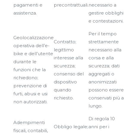
pagamenti e
precontrattuali.
necessario a
assistenza.
gestire obblighi
e contestazioni.
Per il tempo
Geolocalizzazione
Contratto;
strettamente
operativa dell’e-
legittimo
necessario alla
bike e dell’utente
interesse alla
corsa e alla
durante le
sicurezza;
sicurezza; dati
funzioni che la
consenso del
aggregati o
richiedono;
dispositivo
anonimizzati
prevenzione di
quando
possono essere
furti, abusi e usi
richiesto.
conservati più a
non autorizzati.
lungo.
Di regola 10
Adempimenti
Obbligo legale;
anni per i
fiscali, contabili,