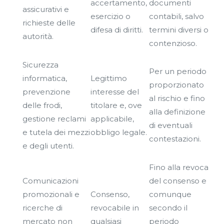
accertamento,
documenti
assicurativi e
esercizio o
contabili, salvo
richieste delle
difesa di diritti.
termini diversi o
autorità.
contenzioso.
Sicurezza
Per un periodo
informatica,
Legittimo
proporzionato
prevenzione
interesse del
al rischio e fino
delle frodi,
titolare e, ove
alla definizione
gestione reclami
applicabile,
di eventuali
e tutela dei mezzi
obbligo legale.
contestazioni.
e degli utenti.
Fino alla revoca
Comunicazioni
del consenso e
promozionali e
Consenso,
comunque
ricerche di
revocabile in
secondo il
mercato non
qualsiasi
periodo